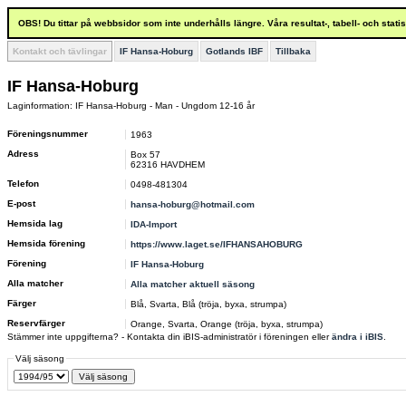
OBS! Du tittar på webbsidor som inte underhålls längre. Våra resultat-, tabell- och stat
Kontakt och tävlingar
IF Hansa-Hoburg
Gotlands IBF
Tillbaka
IF Hansa-Hoburg
Laginformation: IF Hansa-Hoburg - Man - Ungdom 12-16 år
Föreningsnummer
1963
Adress
Box 57
62316 HAVDHEM
Telefon
0498-481304
E-post
hansa-hoburg@hotmail.com
Hemsida lag
IDA-Import
Hemsida förening
https://www.laget.se/IFHANSAHOBURG
Förening
IF Hansa-Hoburg
Alla matcher
Alla matcher aktuell säsong
Färger
Blå, Svarta, Blå (tröja, byxa, strumpa)
Reservfärger
Orange, Svarta, Orange (tröja, byxa, strumpa)
Stämmer inte uppgifterna? - Kontakta din iBIS-administratör i föreningen eller
ändra i iBIS
.
Välj säsong