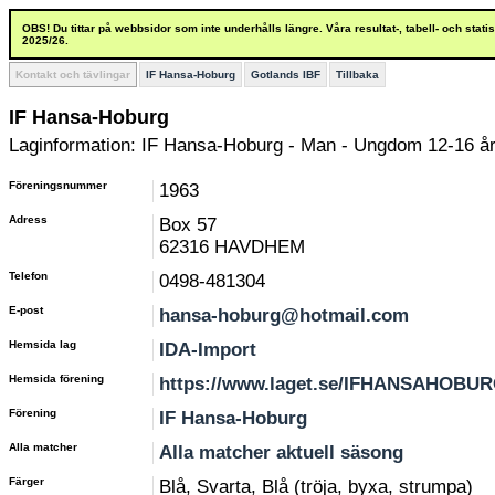
OBS! Du tittar på webbsidor som inte underhålls längre. Våra resultat-, tabell- och stat
2025/26.
Kontakt och tävlingar
IF Hansa-Hoburg
Gotlands IBF
Tillbaka
IF Hansa-Hoburg
Laginformation: IF Hansa-Hoburg - Man - Ungdom 12-16 å
Föreningsnummer
1963
Adress
Box 57
62316 HAVDHEM
Telefon
0498-481304
E-post
hansa-hoburg@hotmail.com
Hemsida lag
IDA-Import
Hemsida förening
https://www.laget.se/IFHANSAHOBU
Förening
IF Hansa-Hoburg
Alla matcher
Alla matcher aktuell säsong
Färger
Blå, Svarta, Blå (tröja, byxa, strumpa)