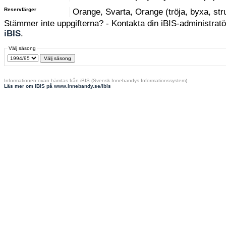
Reservfärger
Orange, Svarta, Orange (tröja, byxa, st
Stämmer inte uppgifterna? - Kontakta din iBIS-administratör
iBIS
.
Välj säsong
Informationen ovan hämtas från iBIS (Svensk Innebandys Informationssystem)
Läs mer om iBIS på www.innebandy.se/ibis