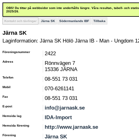
OBS! Du tittar på webbsidor som inte underhålls längre. Våra resultat-, tabell- och stat
2025/26.
Kontakt och tävlingar
Järna SK
Södermanlands IBF
Tillbaka
Järna SK
Laginformation: Järna SK Hölö Järna IB - Man - Ungdom 1
Föreningsnummer
2422
Adress
Rönnvägen 7
15336 JÄRNA
Telefon
08-551 73 031
Mobil
070-6261141
Fax
08-551 73 031
E-post
info@jarnask.se
Hemsida lag
IDA-Import
Hemsida förening
http://www.jarnask.se
Förening
Järna SK