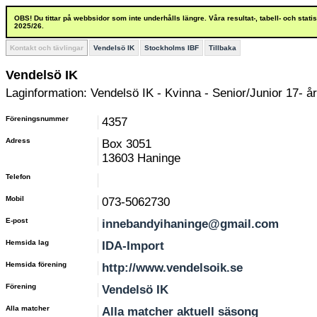
OBS! Du tittar på webbsidor som inte underhålls längre. Våra resultat-, tabell- och stat
2025/26.
Kontakt och tävlingar
Vendelsö IK
Stockholms IBF
Tillbaka
Vendelsö IK
Laginformation: Vendelsö IK - Kvinna - Senior/Junior 17- år
Föreningsnummer
4357
Adress
Box 3051
13603 Haninge
Telefon
Mobil
073-5062730
E-post
innebandyihaninge@gmail.com
Hemsida lag
IDA-Import
Hemsida förening
http://www.vendelsoik.se
Förening
Vendelsö IK
Alla matcher
Alla matcher aktuell säsong