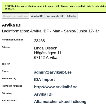
OBS! Du tittar på webbsidor som inte underhålls längre. Våra resultat-, tabell- och stat
2025/26.
Kontakt och tävlingar
Arvika IBF
Värmlands IBF
Tillbaka
Arvika IBF
Laginformation: Arvika IBF - Man - Senior/Junior 17- år
Föreningsnummer
23468
Adress
Linda Olsson
Högåsvägen 11
67142 Arvika
Telefon
E-post
admin@arvikaibf.se
Hemsida lag
IDA-Import
Hemsida förening
http://www.arvikaibf.se
Förening
Arvika IBF
Alla matcher
Alla matcher aktuell säsong