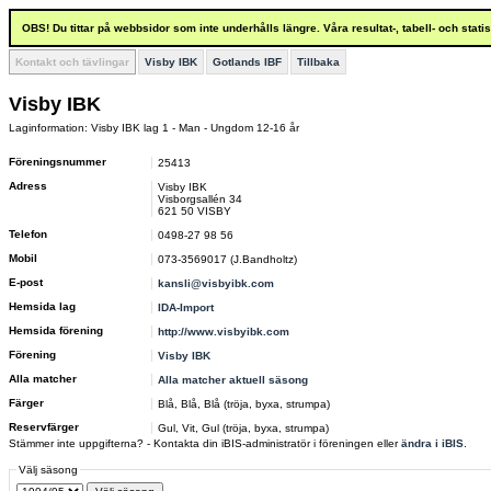
OBS! Du tittar på webbsidor som inte underhålls längre. Våra resultat-, tabell- och stat
Kontakt och tävlingar
Visby IBK
Gotlands IBF
Tillbaka
Visby IBK
Laginformation: Visby IBK lag 1 - Man - Ungdom 12-16 år
Föreningsnummer
25413
Adress
Visby IBK
Visborgsallén 34
621 50 VISBY
Telefon
0498-27 98 56
Mobil
073-3569017 (J.Bandholtz)
E-post
kansli@visbyibk.com
Hemsida lag
IDA-Import
Hemsida förening
http://www.visbyibk.com
Förening
Visby IBK
Alla matcher
Alla matcher aktuell säsong
Färger
Blå, Blå, Blå (tröja, byxa, strumpa)
Reservfärger
Gul, Vit, Gul (tröja, byxa, strumpa)
Stämmer inte uppgifterna? - Kontakta din iBIS-administratör i föreningen eller
ändra i iBIS
.
Välj säsong