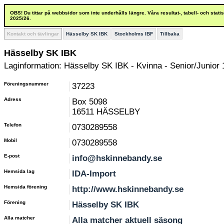
OBS! Du tittar på webbsidor som inte underhålls längre. Våra resultat-, tabell- och stat
2025/26.
Kontakt och tävlingar
Hässelby SK IBK
Stockholms IBF
Tillbaka
Hässelby SK IBK
Laginformation: Hässelby SK IBK - Kvinna - Senior/Junior 
Föreningsnummer
37223
Adress
Box 5098
16511 HÄSSELBY
Telefon
0730289558
Mobil
0730289558
E-post
info@hskinnebandy.se
Hemsida lag
IDA-Import
Hemsida förening
http://www.hskinnebandy.se
Förening
Hässelby SK IBK
Alla matcher
Alla matcher aktuell säsong