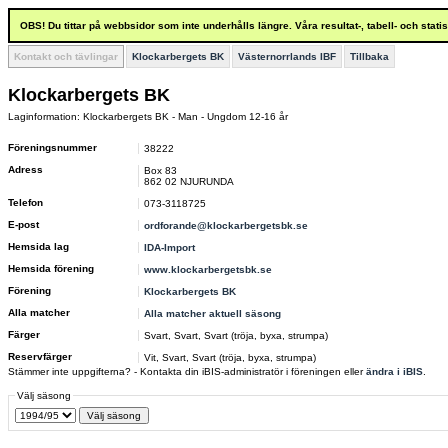
OBS! Du tittar på webbsidor som inte underhålls längre. Våra resultat-, tabell- och stat
Kontakt och tävlingar
Klockarbergets BK
Västernorrlands IBF
Tillbaka
Klockarbergets BK
Laginformation: Klockarbergets BK - Man - Ungdom 12-16 år
Föreningsnummer
38222
Adress
Box 83
862 02 NJURUNDA
Telefon
073-3118725
E-post
ordforande@klockarbergetsbk.se
Hemsida lag
IDA-Import
Hemsida förening
www.klockarbergetsbk.se
Förening
Klockarbergets BK
Alla matcher
Alla matcher aktuell säsong
Färger
Svart, Svart, Svart (tröja, byxa, strumpa)
Reservfärger
Vit, Svart, Svart (tröja, byxa, strumpa)
Stämmer inte uppgifterna? - Kontakta din iBIS-administratör i föreningen eller
ändra i iBIS
.
Välj säsong