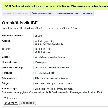
OBS! Du tittar på webbsidor som inte underhålls längre. Våra resultat-, tabell- och stat
Kontakt och tävlingar
Örnsköldsvik IBF
Västernorrlands IBF
Tillbaka
Örnsköldsvik IBF
Laginformation: Örnsköldsvik IBF /Utv - Kvinna - Senior/Junior 17- år
Föreningsnummer
25908
Adress
Valhallavägen 20
891 37 ÖRNSKÖLDSVIK
Telefon
0660-699 100
0660-699 101
E-post
kansli@ornskoldsvikib.se
Hemsida lag
IDA-Import
Hemsida förening
http://www.ornskoldsvikib.se
Förening
Örnsköldsvik IBF
Alla matcher
Alla matcher aktuell säsong
Färger
Röd, Röd, Röd (tröja, byxa, strumpa)
Reservfärger
Vit, Svart, Vit (tröja, byxa, strumpa)
Stämmer inte uppgifterna? - Kontakta din iBIS-administratör i föreningen eller
ändra i iBIS
.
Välj säsong