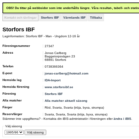
OBS! Du tittar på webbsidor som inte underhålls längre. Våra resultat-, tabell- och stat
Kontakt och tävlingar
Storfors IBF
Värmlands IBF
Tillbaka
Storfors IBF
Laginformation: Storfors IBF - Man - Ungdom 12-16 år
Föreningsnummer
27347
Adress
Jonas Carlberg
Baggetorpsvägen 23
68891 Storfors
Telefon
0738366364
E-post
jonas-carlberg@hotmail.com
Hemsida lag
IDA-Import
Hemsida förening
www.storforsibf.se
Förening
Storfors IBF
Alla matcher
Alla matcher aktuell säsong
Färger
Röd, Svarta, Svarta (tröja, byxa, strumpa)
Reservfärger
Svarta, Svarta, Svarta (tröja, byxa, strumpa)
Stämmer inte uppgifterna? - Kontakta din iBIS-administratör i föreningen eller
ändra i iBIS
.
Välj säsong