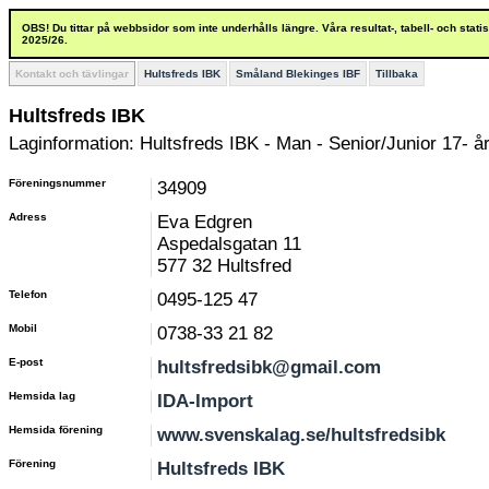
OBS! Du tittar på webbsidor som inte underhålls längre. Våra resultat-, tabell- och stat
2025/26.
Kontakt och tävlingar
Hultsfreds IBK
Småland Blekinges IBF
Tillbaka
Hultsfreds IBK
Laginformation: Hultsfreds IBK - Man - Senior/Junior 17- å
Föreningsnummer
34909
Adress
Eva Edgren
Aspedalsgatan 11
577 32 Hultsfred
Telefon
0495-125 47
Mobil
0738-33 21 82
E-post
hultsfredsibk@gmail.com
Hemsida lag
IDA-Import
Hemsida förening
www.svenskalag.se/hultsfredsibk
Förening
Hultsfreds IBK