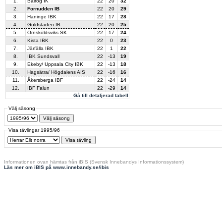
1.
Balrog IK
22
20
32
2.
Fornudden IB
22
20
29
3.
Haninge IBK
22
17
28
4.
Guldstaden IB
22
20
25
5.
Örnsköldsviks SK
22
17
24
6.
Kista IBK
22
0
23
7.
Järfälla IBK
22
1
22
8.
IBK Sundsvall
22
-13
19
9.
Ekeby/ Uppsala City IBK
22
-13
18
10.
Hagsätra/ Högdalens AIS
22
-16
16
11.
Åkersberga IBF
22
-24
14
12.
IBF Falun
22
-29
14
Gå till detaljerad tabell
Välj säsong
Visa tävlingar 1995/96
Informationen ovan hämtas från iBIS (Svensk Innebandys Informationssystem)
Läs mer om iBIS på www.innebandy.se/ibis