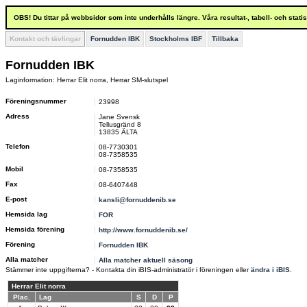
OBS! Du tittar på webbsidor som inte underhålls längre. Våra resultat-, tabell- och stat
Kontakt och tävlingar
Fornudden IBK
Stockholms IBF
Tillbaka
Fornudden IBK
Laginformation: Herrar Elit norra, Herrar SM-slutspel
Föreningsnummer
23998
Adress
Jane Svensk
Tellusgränd 8
13835 ÄLTA
Telefon
08-7730301
08-7358535
Mobil
08-7358535
Fax
08-6407448
E-post
kansli@fornuddenib.se
Hemsida lag
FOR
Hemsida förening
http://www.fornuddenib.se/
Förening
Fornudden IBK
Alla matcher
Alla matcher aktuell säsong
Stämmer inte uppgifterna? - Kontakta din iBIS-administratör i föreningen eller
ändra i iBIS
.
Herrar Elit norra
Plac.
Lag
S
D
P