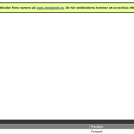
istiksidor finns numera på
stats.innebandy.se
. De här webbsidorna kommer att avvecklas eft
Position
Forward