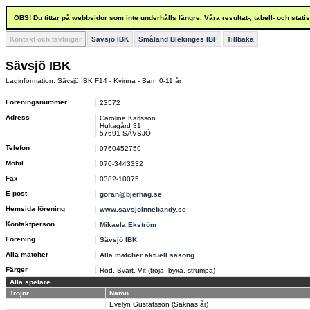
OBS! Du tittar på webbsidor som inte underhålls längre. Våra resultat-, tabell- och stat
Kontakt och tävlingar
Sävsjö IBK
Småland Blekinges IBF
Tillbaka
Sävsjö IBK
Laginformation: Sävsjö IBK F14 - Kvinna - Barn 0-11 år
Föreningsnummer
23572
Adress
Caroline Karlsson
Hultagård 31
57691 SÄVSJÖ
Telefon
0760452759
Mobil
070-3443332
Fax
0382-10075
E-post
goran@bjerhag.se
Hemsida förening
www.savsjoinnebandy.se
Kontaktperson
Mikaela Ekström
Förening
Sävsjö IBK
Alla matcher
Alla matcher aktuell säsong
Färger
Röd, Svart, Vit (tröja, byxa, strumpa)
Alla spelare
Tröjnr
Namn
Evelyn Gustafsson (Saknas år)