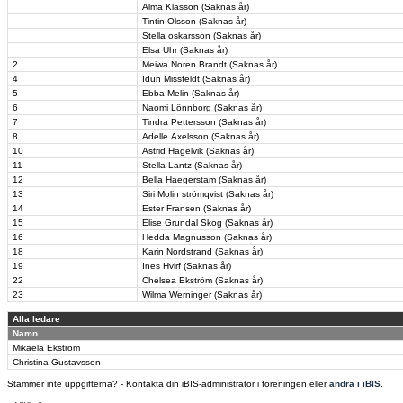
Alma Klasson (Saknas år)
Tintin Olsson (Saknas år)
Stella oskarsson (Saknas år)
Elsa Uhr (Saknas år)
2
Meiwa Noren Brandt (Saknas år)
4
Idun Missfeldt (Saknas år)
5
Ebba Melin (Saknas år)
6
Naomi Lönnborg (Saknas år)
7
Tindra Pettersson (Saknas år)
8
Adelle Axelsson (Saknas år)
10
Astrid Hagelvik (Saknas år)
11
Stella Lantz (Saknas år)
12
Bella Haegerstam (Saknas år)
13
Siri Molin strömqvist (Saknas år)
14
Ester Fransen (Saknas år)
15
Elise Grundal Skog (Saknas år)
16
Hedda Magnusson (Saknas år)
18
Karin Nordstrand (Saknas år)
19
Ines Hvirf (Saknas år)
22
Chelsea Ekström (Saknas år)
23
Wilma Werninger (Saknas år)
Alla ledare
Namn
Mikaela Ekström
Christina Gustavsson
Stämmer inte uppgifterna? - Kontakta din iBIS-administratör i föreningen eller
ändra i iBIS
.