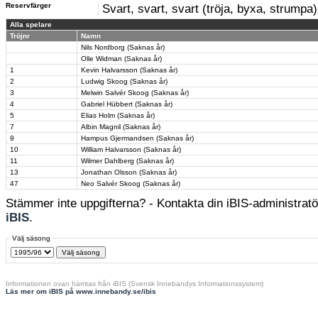
Reservfärger
Svart, svart, svart (tröja, byxa, strumpa)
Alla spelare
Tröjnr
Namn
Nils Nordborg (Saknas år)
Olle Widman (Saknas år)
1
Kevin Halvarsson (Saknas år)
2
Ludwig Skoog (Saknas år)
3
Melwin Salvér Skoog (Saknas år)
4
Gabriel Hübbert (Saknas år)
5
Elias Holm (Saknas år)
7
Albin Magnil (Saknas år)
9
Hampus Gjermandsen (Saknas år)
10
William Halvarsson (Saknas år)
11
Wilmer Dahlberg (Saknas år)
13
Jonathan Olsson (Saknas år)
47
Neo Salvér Skoog (Saknas år)
Stämmer inte uppgifterna? - Kontakta din iBIS-administratör
iBIS
.
Välj säsong
Informationen ovan hämtas från iBIS (Svensk Innebandys Informationssystem)
Läs mer om iBIS på www.innebandy.se/ibis