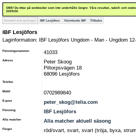
OBS! Du tittar på webbsidor som inte underhålls längre. Våra resultat-, tabell- och stat
2025/26.
Kontakt och tävlingar
IBF Lesjöfors
Värmlands IBF
Tillbaka
IBF Lesjöfors
Laginformation: IBF Lesjöfors Ungdom - Man - Ungdom 12-
Föreningsnummer
41033
Adress
Peter Skoog
Piltorpsvägen 18
68096 Lesjöfors
Telefon
Mobil
0702989840
E-post
peter_skog@telia.com
Förening
IBF Lesjöfors
Alla matcher
Alla matcher aktuell säsong
Färger
röd/svart, svart, svart (tröja, byxa, stru