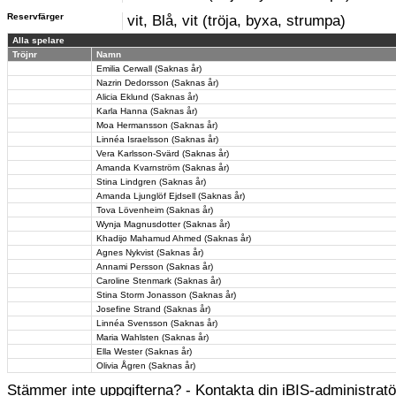
Reservfärger
vit, Blå, vit (tröja, byxa, strumpa)
Alla spelare
Tröjnr
Namn
Emilia Cerwall (Saknas år)
Nazrin Dedorsson (Saknas år)
Alicia Eklund (Saknas år)
Karla Hanna (Saknas år)
Moa Hermansson (Saknas år)
Linnéa Israelsson (Saknas år)
Vera Karlsson-Svärd (Saknas år)
Amanda Kvarnström (Saknas år)
Stina Lindgren (Saknas år)
Amanda Ljunglöf Ejdsell (Saknas år)
Tova Lövenheim (Saknas år)
Wynja Magnusdotter (Saknas år)
Khadijo Mahamud Ahmed (Saknas år)
Agnes Nykvist (Saknas år)
Annami Persson (Saknas år)
Caroline Stenmark (Saknas år)
Stina Storm Jonasson (Saknas år)
Josefine Strand (Saknas år)
Linnéa Svensson (Saknas år)
Maria Wahlsten (Saknas år)
Ella Wester (Saknas år)
Olivia Ågren (Saknas år)
Stämmer inte uppgifterna? - Kontakta din iBIS-administratör