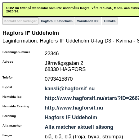
OBS! Du tittar på webbsidor som inte underhålls längre. Våra resultat-, tabell- och stat
2025/26.
Kontakt och tävlingar
Hagfors IF Uddeholm
Värmlands IBF
Tillbaka
Hagfors IF Uddeholm
Laginformation: Hagfors IF Uddeholm U-lag D3 - Kvinna - S
Föreningsnummer
22346
Adress
Järnvägsgatan 2
68330 HAGFORS
Telefon
0793415870
E-post
kansli@hagforsif.nu
Hemsida lag
http://www.hagforsif.nu/start/?ID=266
Hemsida förening
http://www.hagforsif.nu
Förening
Hagfors IF Uddeholm
Alla matcher
Alla matcher aktuell säsong
Färger
blå, blå, blå (tröja, byxa, strumpa)