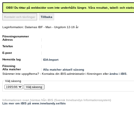
OBS! Du tittar på webbsidor som inte underhålls längre. Våra resultat-, tabell- och stat
Kontakt och tävlingar
Tillbaka
Laginformation: Dalarnas IBF - Man - Ungdom 12-16 år
Föreningsnummer
Adress
Telefon
E-post
Hemsida lag
IDA-Import
Förening
Alla matcher
Alla matcher aktuell säsong
Stämmer inte uppgifterna? - Kontakta din iBIS-administratör i föreningen eller
ändra i iBIS
.
Välj säsong
Informationen ovan hämtas från iBIS (Svensk Innebandys Informationssystem)
Läs mer om iBIS på www.innebandy.se/ibis