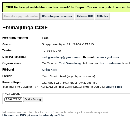
OBS! Du tittar på webbsidor som inte underhålls längre. Våra resultat-, tabell- och stat
Kontaktuppg. och serier
Föreningens matcher
Skånes IBF
Tillbaka
Emmaljunga GOIF
Föreningsnummer
1488
Adress:
Snapphanevägen 29, 28266 VITTSJÖ
Telefon:
, 0701443670
E-post/Hemsida:
carl.grundberg@gmail.com
,
Hemsida:
www.egoif.com
Organisation:
Ordförande:
Carl Grundberg
Sekreterare:
Ida Jacobsson
Kass
Förbund
Skånes IBF
Färger
Grön, Svart, Svart (tröja, byxa, strumpa)
Reservfärger
Orange, Svart, Svart (tröja, byxa, strumpa)
Stämmer inte uppgifterna? - Kontakta din iBIS-administratör i föreningen eller
ändra i iBIS
.
Välj säsong
Informationen ovan hämtas från iBIS (Svensk Innebandys Informationssystem)
Läs mer om iBIS på www.innebandy.se/ibis