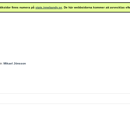
istiksidor finns numera på
stats.innebandy.se
. De här webbsidorna kommer att avvecklas eft
ör:
Mikael Jönsson