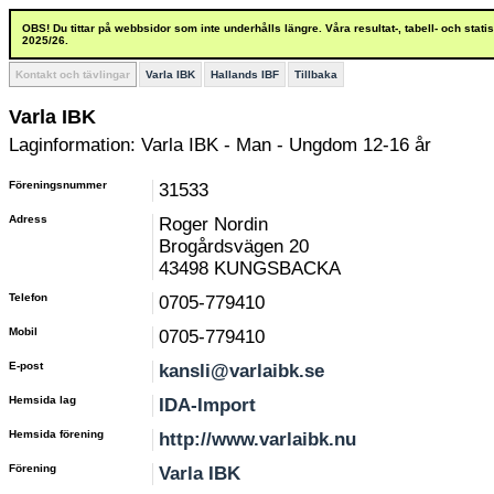
OBS! Du tittar på webbsidor som inte underhålls längre. Våra resultat-, tabell- och stat
2025/26.
Kontakt och tävlingar
Varla IBK
Hallands IBF
Tillbaka
Varla IBK
Laginformation: Varla IBK - Man - Ungdom 12-16 år
Föreningsnummer
31533
Adress
Roger Nordin
Brogårdsvägen 20
43498 KUNGSBACKA
Telefon
0705-779410
Mobil
0705-779410
E-post
kansli@varlaibk.se
Hemsida lag
IDA-Import
Hemsida förening
http://www.varlaibk.nu
Förening
Varla IBK