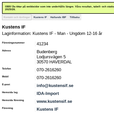
OBS! Du tittar på webbsidor som inte underhålls längre. Våra resultat-, tabell- och stat
2025/26.
Kontakt och tävlingar
Kustens IF
Hallands IBF
Tillbaka
Kustens IF
Laginformation: Kustens IF - Man - Ungdom 12-16 år
Föreningsnummer
41234
Adress
Budenberg
Lodjursvägen 5
30570 HAVERDAL
Telefon
070-2616260
Mobil
070-2616260
E-post
info@kustensif.se
Hemsida lag
IDA-Import
Hemsida förening
www.kustensif.se
Förening
Kustens IF