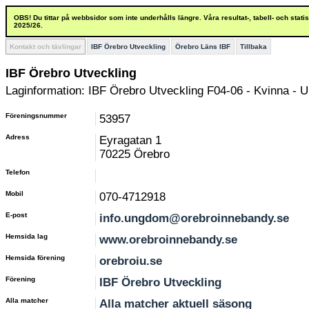
OBS! Du tittar på webbsidor som inte underhålls längre. Våra resultat-, tabell- och stat
2025/26.
Kontakt och tävlingar
IBF Örebro Utveckling
Örebro Läns IBF
Tillbaka
IBF Örebro Utveckling
Laginformation: IBF Örebro Utveckling F04-06 - Kvinna - 
Föreningsnummer
53957
Adress
Eyragatan 1
70225 Örebro
Telefon
Mobil
070-4712918
E-post
info.ungdom@orebroinnebandy.se
Hemsida lag
www.orebroinnebandy.se
Hemsida förening
orebroiu.se
Förening
IBF Örebro Utveckling
Alla matcher
Alla matcher aktuell säsong