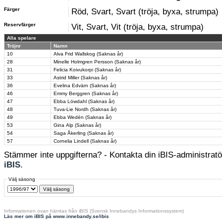
Färger
Röd, Svart, Svart (tröja, byxa, strumpa)
Reservfärger
Vit, Svart, Vit (tröja, byxa, strumpa)
Alla spelare
Tröjnr
Namn
10
Alva Frid Wallskog (Saknas år)
28
Minelle Holmgren Persson (Saknas år)
31
Felicia Koivukorpi (Saknas år)
33
Astrid Miller (Saknas år)
36
Evelina Edvärn (Saknas år)
46
Emmy Berggren (Saknas år)
47
Ebba Löwdahl (Saknas år)
48
Tuva-Lie Nordh (Saknas år)
49
Ebba Wedén (Saknas år)
53
Gina Alp (Saknas år)
54
Saga Åkerling (Saknas år)
57
Cornelia Lindell (Saknas år)
Stämmer inte uppgifterna? - Kontakta din iBIS-administratör
iBIS
.
Välj säsong
Informationen ovan hämtas från iBIS (Svensk Innebandys Informationssystem)
Läs mer om iBIS på www.innebandy.se/ibis