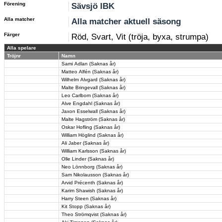
Förening
Sävsjö IBK
Alla matcher
Alla matcher aktuell säsong
Färger
Röd, Svart, Vit (tröja, byxa, strumpa)
Alla spelare
Tröjnr
Namn
Sami Adlan (Saknas år)
Matteo Alfén (Saknas år)
Wilhelm Alvgard (Saknas år)
Malte Bringevall (Saknas år)
Leo Carlbom (Saknas år)
Alve Engdahl (Saknas år)
Jaxon Esselwall (Saknas år)
Malte Hagström (Saknas år)
Oskar Hofling (Saknas år)
William Höglind (Saknas år)
Ali Jaber (Saknas år)
William Karlsson (Saknas år)
Olle Linder (Saknas år)
Neo Lönnborg (Saknas år)
Sam Nikolausson (Saknas år)
Arvid Précenth (Saknas år)
Karim Shawish (Saknas år)
Harry Steen (Saknas år)
Kit Stopp (Saknas år)
Theo Strömqvist (Saknas år)