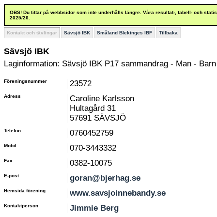
OBS! Du tittar på webbsidor som inte underhålls längre. Våra resultat-, tabell- och stat
2025/26.
Kontakt och tävlingar
Sävsjö IBK
Småland Blekinges IBF
Tillbaka
Sävsjö IBK
Laginformation: Sävsjö IBK P17 sammandrag - Man - Barn 
Föreningsnummer
23572
Adress
Caroline Karlsson
Hultagård 31
57691 SÄVSJÖ
Telefon
0760452759
Mobil
070-3443332
Fax
0382-10075
E-post
goran@bjerhag.se
Hemsida förening
www.savsjoinnebandy.se
Kontaktperson
Jimmie Berg