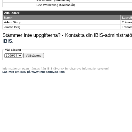
Aki Timonen (Saknas år)
Levi Werneskog (Saknas år)
Alla ledare
Namn
Lagroll
Adam Stopp
Tränar
Jimmie Berg
Tränar
Stämmer inte uppgifterna? - Kontakta din iBIS-administratör
iBIS
.
Välj säsong
Informationen ovan hämtas från iBIS (Svensk Innebandys Informationssystem)
Läs mer om iBIS på www.innebandy.se/ibis