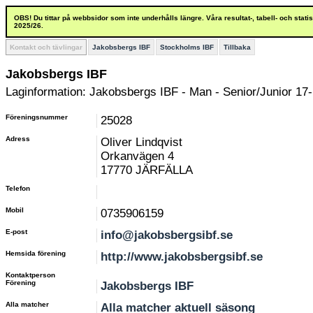
OBS! Du tittar på webbsidor som inte underhålls längre. Våra resultat-, tabell- och stat
2025/26.
Kontakt och tävlingar
Jakobsbergs IBF
Stockholms IBF
Tillbaka
Jakobsbergs IBF
Laginformation: Jakobsbergs IBF - Man - Senior/Junior 17-
Föreningsnummer
25028
Adress
Oliver Lindqvist
Orkanvägen 4
17770 JÄRFÄLLA
Telefon
Mobil
0735906159
E-post
info@jakobsbergsibf.se
Hemsida förening
http://www.jakobsbergsibf.se
Kontaktperson
Förening
Jakobsbergs IBF
Alla matcher
Alla matcher aktuell säsong