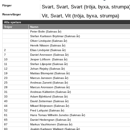
Färger
Svart, Svart, Svart (tröja, byxa, strumpa
Reservfärger
Vit, Svart, Vit (tröja, byxa, strumpa)
Alla spelare
Tröjnr
Namn
Peter Bolin (Saknas år)
Stefan Karlsson Bryttmar (Saknas år)
Oliver Lindquist (Saknas år)
Henrik Nilsson (Saknas år)
2
Elias Lindqvist (Saknas år)
7
Daniel Aronsson (Saknas år)
10
Jesper Löfbom (Saknas år)
11
Stefan Liljeqvist (Saknas år)
12
Johan Rejsby (Saknas år)
19
Mattias Blomqvist (Saknas år)
23
Marcus Jansson (Saknas år)
25
Andreas Zanetti (Saknas år)
28
Marcus Aronsson (Saknas år)
31
Andreas Källström (Saknas år)
33
Adam Björklund (Saknas år)
40
David Zetterman (Saknas år)
44
Mikael Börjesson (Saknas år)
52
Fred Lafquist (Saknas år)
61
Hans Tomas Wilhelm Junebo (Saknas år)
65
Daniel Hedengran (Saknas år)
87
Markus Vauhkonen (Saknas år)
93
Joakim Karlsson Wallgert (Saknas år)