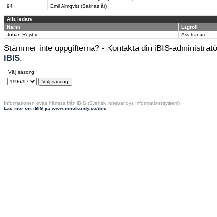
94
Emil Almqvist (Saknas år)
Alla ledare
Namn
Lagroll
Johan Rejsby
Ass tränare
Stämmer inte uppgifterna? - Kontakta din iBIS-administratör
iBIS
.
Välj säsong
Informationen ovan hämtas från iBIS (Svensk Innebandys Informationssystem)
Läs mer om iBIS på www.innebandy.se/ibis