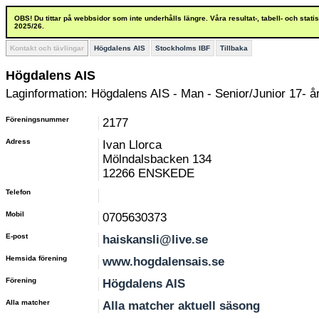
OBS! Du tittar på webbsidor som inte underhålls längre. Våra resultat-, tabell- och stat
2025/26.
Kontakt och tävlingar
Högdalens AIS
Stockholms IBF
Tillbaka
Högdalens AIS
Laginformation: Högdalens AIS - Man - Senior/Junior 17- å
Föreningsnummer
2177
Adress
Ivan Llorca
Mölndalsbacken 134
12266 ENSKEDE
Telefon
Mobil
0705630373
E-post
haiskansli@live.se
Hemsida förening
www.hogdalensais.se
Förening
Högdalens AIS
Alla matcher
Alla matcher aktuell säsong