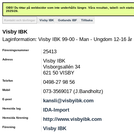
OBS! Du tittar på webbsidor som inte underhålls längre. Våra resultat-, tabell- och stat
2025/26.
Kontakt och tävlingar
Visby IBK
Gotlands IBF
Tillbaka
Visby IBK
Laginformation: Visby IBK 99-00 - Man - Ungdom 12-16 år
Föreningsnummer
25413
Adress
Visby IBK
Visborgsallén 34
621 50 VISBY
Telefon
0498-27 98 56
Mobil
073-3569017 (J.Bandholtz)
E-post
kansli@visbyibk.com
Hemsida lag
IDA-Import
Hemsida förening
http://www.visbyibk.com
Förening
Visby IBK