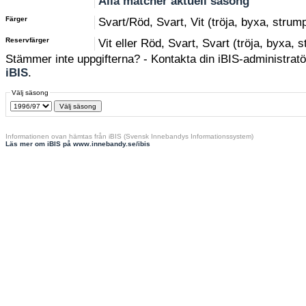
Alla matcher aktuell säsong
Färger
Svart/Röd, Svart, Vit (tröja, byxa, strum
Reservfärger
Vit eller Röd, Svart, Svart (tröja, byxa, 
Stämmer inte uppgifterna? - Kontakta din iBIS-administratör
iBIS
.
Välj säsong
Informationen ovan hämtas från iBIS (Svensk Innebandys Informationssystem)
Läs mer om iBIS på www.innebandy.se/ibis