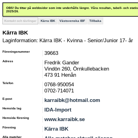
OBS! Du tittar på webbsidor som inte underhålls längre. Våra resultat-, tabell- och stat
2025/26.
Kontakt och tävlingar
Kärra IBK
Västsvenska IBF
Tillbaka
Kärra IBK
Laginformation: Kärra IBK - Kvinna - Senior/Junior 17- år
Föreningsnummer
39663
Adress
Fredrik Gander
Vindön 260, Örnkullebacken
473 91 Henån
Telefon
0768-950054
0702-714071
E-post
karraibk@hotmail.com
Hemsida lag
IDA-Import
Hemsida förening
www.karraibk.se
Förening
Kärra IBK
Alla matcher