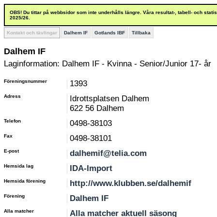
OBS! Du tittar på webbsidor som inte underhålls längre. Våra resultat-, tabell- och stat
2025/26.
Kontakt och tävlingar
Dalhem IF
Gotlands IBF
Tillbaka
Dalhem IF
Laginformation: Dalhem IF - Kvinna - Senior/Junior 17- år
Föreningsnummer
1393
Adress
Idrottsplatsen Dalhem
622 56 Dalhem
Telefon
0498-38103
Fax
0498-38101
E-post
dalhemif@telia.com
Hemsida lag
IDA-Import
Hemsida förening
http://www.klubben.se/dalhemif
Förening
Dalhem IF
Alla matcher
Alla matcher aktuell säsong