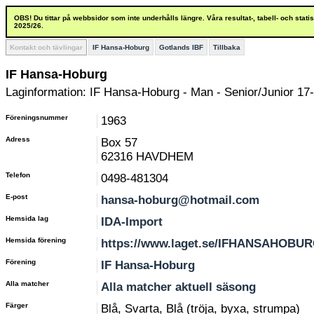
OBS! Du tittar på webbsidor som inte underhålls längre. Våra resultat-, tabell- och stat
2025/26.
Kontakt och tävlingar
IF Hansa-Hoburg
Gotlands IBF
Tillbaka
IF Hansa-Hoburg
Laginformation: IF Hansa-Hoburg - Man - Senior/Junior 17-
Föreningsnummer
1963
Adress
Box 57
62316 HAVDHEM
Telefon
0498-481304
E-post
hansa-hoburg@hotmail.com
Hemsida lag
IDA-Import
Hemsida förening
https://www.laget.se/IFHANSAHOBU
Förening
IF Hansa-Hoburg
Alla matcher
Alla matcher aktuell säsong
Färger
Blå, Svarta, Blå (tröja, byxa, strumpa)