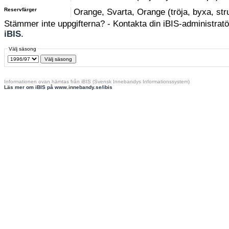
Reservfärger
Orange, Svarta, Orange (tröja, byxa, st
Stämmer inte uppgifterna? - Kontakta din iBIS-administratör
iBIS
.
Välj säsong
Informationen ovan hämtas från iBIS (Svensk Innebandys Informationssystem)
Läs mer om iBIS på www.innebandy.se/ibis