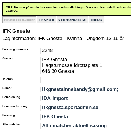
OBS! Du tittar på webbsidor som inte underhålls längre. Våra resultat-, tabell- och stat
2025/26.
Kontakt och tävlingar
IFK Gnesta
Södermanlands IBF
Tillbaka
IFK Gnesta
Laginformation: IFK Gnesta - Kvinna - Ungdom 12-16 år
Föreningsnummer
2248
Adress
IFK Gnesta
Hagstumosse Idrottsplats 1
646 30 Gnesta
Telefon
E-post
ifkgnestainnebandy@gmail.com;
Hemsida lag
IDA-Import
Hemsida förening
ifkgnesta.sportadmin.se
Förening
IFK Gnesta
Alla matcher
Alla matcher aktuell säsong