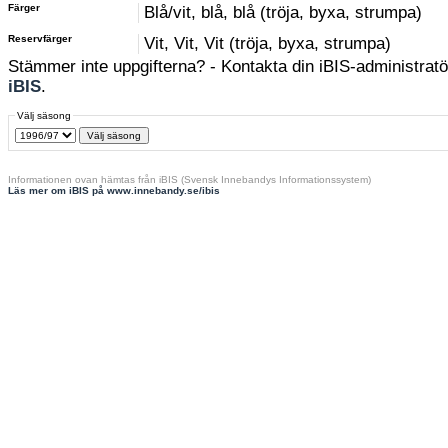
Färger
Blå/vit, blå, blå (tröja, byxa, strumpa)
Reservfärger
Vit, Vit, Vit (tröja, byxa, strumpa)
Stämmer inte uppgifterna? - Kontakta din iBIS-administratör
iBIS
.
Välj säsong
Informationen ovan hämtas från iBIS (Svensk Innebandys Informationssystem)
Läs mer om iBIS på www.innebandy.se/ibis