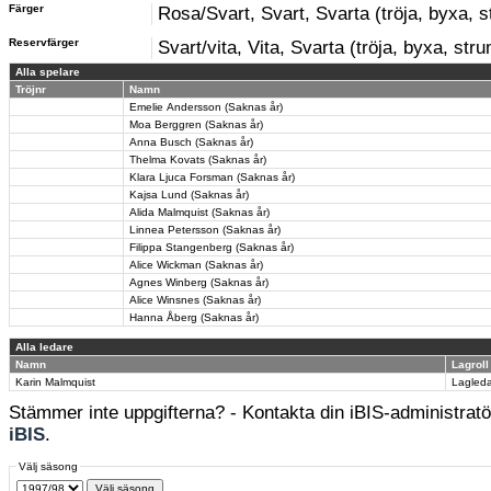
Färger
Rosa/Svart, Svart, Svarta (tröja, byxa, 
Reservfärger
Svart/vita, Vita, Svarta (tröja, byxa, str
Alla spelare
Tröjnr
Namn
Emelie Andersson (Saknas år)
Moa Berggren (Saknas år)
Anna Busch (Saknas år)
Thelma Kovats (Saknas år)
Klara Ljuca Forsman (Saknas år)
Kajsa Lund (Saknas år)
Alida Malmquist (Saknas år)
Linnea Petersson (Saknas år)
Filippa Stangenberg (Saknas år)
Alice Wickman (Saknas år)
Agnes Winberg (Saknas år)
Alice Winsnes (Saknas år)
Hanna Åberg (Saknas år)
Alla ledare
Namn
Lagroll
Karin Malmquist
Lagled
Stämmer inte uppgifterna? - Kontakta din iBIS-administratör
iBIS
.
Välj säsong