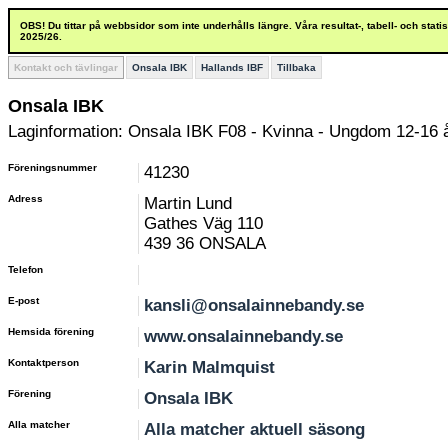
OBS! Du tittar på webbsidor som inte underhålls längre. Våra resultat-, tabell- och stat
2025/26.
Kontakt och tävlingar
Onsala IBK
Hallands IBF
Tillbaka
Onsala IBK
Laginformation: Onsala IBK F08 - Kvinna - Ungdom 12-16 
Föreningsnummer
41230
Adress
Martin Lund
Gathes Väg 110
439 36 ONSALA
Telefon
E-post
kansli@onsalainnebandy.se
Hemsida förening
www.onsalainnebandy.se
Kontaktperson
Karin Malmquist
Förening
Onsala IBK
Alla matcher
Alla matcher aktuell säsong