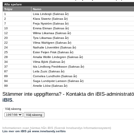
Alla spelare
Tröjnr
Namn
1
Livia Lindesjö (Saknas år)
2
Klara Siwertz (Saknas år)
7
Freja Nyström (Saknas år)
10
Emma Ekman (Saknas år)
12
Wilma Liikamaa (Saknas år)
20
Tyra Liikamaa (Saknas år)
22
Vilma Wahlgren (Saknas år)
24
Nathalie Lövenklint (Saknas år)
25
Ester Feijen Frisk (Saknas år)
28
Amalia Wollin Lindegren (Saknas år)
34
Vilma Björk (Saknas år)
37
Ida Lindborg Fredriksson (Saknas år)
87
Leila Zuzic (Saknas år)
89
Cornelea Lundholm (Saknas år)
94
Saga Lundqvist Larsson (Saknas år)
99
Amelie Lööw (Saknas år)
Stämmer inte uppgifterna? - Kontakta din iBIS-administratör
iBIS
.
Välj säsong
Informationen ovan hämtas från iBIS (Svensk Innebandys Informationssystem)
Läs mer om iBIS på www.innebandy.se/ibis