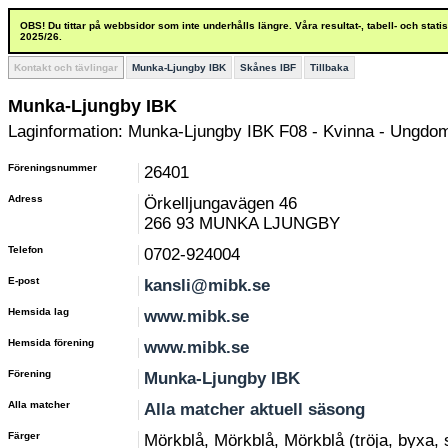
OBS! Du tittar på webbsidor som inte underhålls längre. Våra resultat-, tabell- och stat
2025/26.
Kontakt och tävlingar
Munka-Ljungby IBK
Skånes IBF
Tillbaka
Munka-Ljungby IBK
Laginformation: Munka-Ljungby IBK F08 - Kvinna - Ungdom
Föreningsnummer
26401
Adress
Örkelljungavägen 46
266 93 MUNKA LJUNGBY
Telefon
0702-924004
E-post
kansli@mibk.se
Hemsida lag
www.mibk.se
Hemsida förening
www.mibk.se
Förening
Munka-Ljungby IBK
Alla matcher
Alla matcher aktuell säsong
Färger
Mörkblå, Mörkblå, Mörkblå (tröja, byxa,