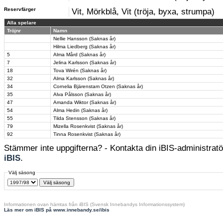
Reservfärger
Vit, Mörkblå, Vit (tröja, byxa, strumpa)
Alla spelare
Tröjnr
Namn
Nellie Hansson (Saknas år)
Hilma Liedberg (Saknas år)
5
Alma Mård (Saknas år)
7
Jelina Karlsson (Saknas år)
18
Tova Wirén (Saknas år)
32
Alma Karlsson (Saknas år)
34
Cornelia Bjärenstam Otzen (Saknas år)
35
Alva Pålsson (Saknas år)
47
Amanda Wiktor (Saknas år)
54
Alma Hedin (Saknas år)
55
Tilda Stensson (Saknas år)
79
Mizella Rosenkvist (Saknas år)
92
Tinna Rosenkvist (Saknas år)
Stämmer inte uppgifterna? - Kontakta din iBIS-administratör
iBIS
.
Välj säsong
Informationen ovan hämtas från iBIS (Svensk Innebandys Informationssystem)
Läs mer om iBIS på www.innebandy.se/ibis