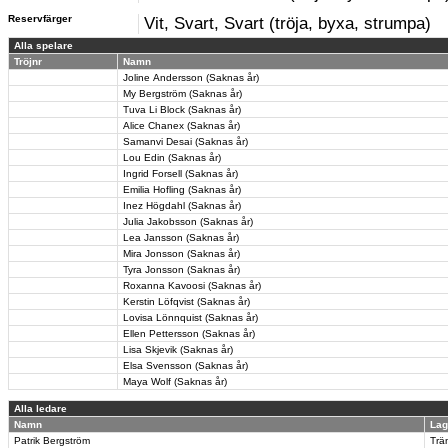
Reservfärger
Vit, Svart, Svart (tröja, byxa, strumpa)
Alla spelare
Tröjnr
Namn
Joline Andersson (Saknas år)
My Bergström (Saknas år)
Tuva Li Block (Saknas år)
Alice Chanex (Saknas år)
Samanvi Desai (Saknas år)
Lou Edin (Saknas år)
Ingrid Forsell (Saknas år)
Emilia Hofling (Saknas år)
Inez Högdahl (Saknas år)
Julia Jakobsson (Saknas år)
Lea Jansson (Saknas år)
Mira Jonsson (Saknas år)
Tyra Jonsson (Saknas år)
Roxanna Kavoosi (Saknas år)
Kerstin Löfqvist (Saknas år)
Lovisa Lönnquist (Saknas år)
Ellen Pettersson (Saknas år)
Lisa Skjevik (Saknas år)
Elsa Svensson (Saknas år)
Maya Wolf (Saknas år)
Alla ledare
Namn
Lag
Patrik Bergström
Trä