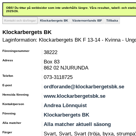
OBS! Du tittar på webbsidor som inte underhålls längre. Våra resultat-, tabell- och stat
2025/26.
Kontakt och tävlingar
Klockarbergets BK
Västernorrlands IBF
Tillbaka
Klockarbergets BK
Laginformation: Klockarbergets BK F 13-14 - Kvinna - Ung
Föreningsnummer
38222
Adress
Box 83
862 02 NJURUNDA
Telefon
073-3118725
E-post
ordforande@klockarbergetsbk.se
Hemsida förening
www.klockarbergetsbk.se
Kontaktperson
Andrea Lönnquist
Förening
Klockarbergets BK
Alla matcher
Alla matcher aktuell säsong
Färger
Svart, Svart, Svart (tröja, byxa, strumpa