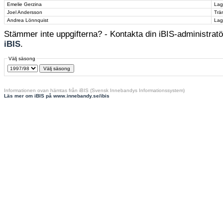
Emelie Gerzina
Lag
Joel Andersson
Trä
Andrea Lönnquist
Lag
Stämmer inte uppgifterna? - Kontakta din iBIS-administratör
iBIS
.
Välj säsong
Informationen ovan hämtas från iBIS (Svensk Innebandys Informationssystem)
Läs mer om iBIS på www.innebandy.se/ibis