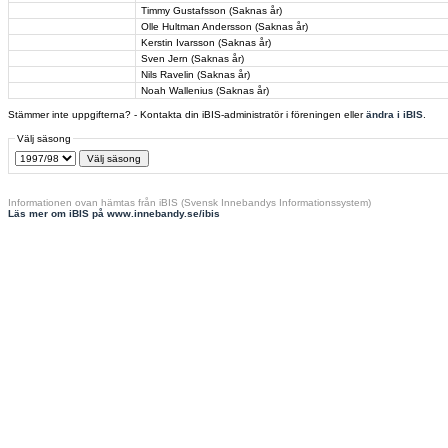
Timmy Gustafsson (Saknas år)
Olle Hultman Andersson (Saknas år)
Kerstin Ivarsson (Saknas år)
Sven Jern (Saknas år)
Nils Ravelin (Saknas år)
Noah Wallenius (Saknas år)
Stämmer inte uppgifterna? - Kontakta din iBIS-administratör i föreningen eller
ändra i iBIS
.
Välj säsong
Informationen ovan hämtas från iBIS (Svensk Innebandys Informationssystem)
Läs mer om iBIS på www.innebandy.se/ibis