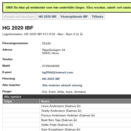
OBS! Du tittar på webbsidor som inte underhålls längre. Våra resultat-, tabell- och stat
Kontakt och tävlingar
HG 2020 IBF
Västergötlands IBF
Tillbaka
HG 2020 IBF
Laginformation: HG 2020 IBF P17-P18 - Man - Barn 0-11 år
Föreningsnummer
55185
Adress
Älgaråsvägen 34
54831 Hova
Telefon
Mobil
0739448066
E-post
hg20ibf@hotmail.com
Förening
HG 2020 IBF
Alla matcher
Alla matcher aktuell säsong
Färger
Gul, Svart, (tröja, byxa, strumpa)
Alla spelare
Tröjnr
Namn
Linus Andersson (Saknas år)
Teddy Andersson (Saknas år)
Pontus Andersson Hultman (Saknas år)
Badr Ben Taja (Saknas år)
Valde Fröjd (Saknas år)
Sam Gustafsson (Saknas år)