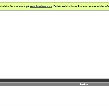
istiksidor finns numera på
stats.innebandy.se
. De här webbsidorna kommer att avvecklas eft
Position