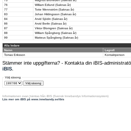
73
Magnus Broheden (Saknas år)
76
William Edlund (Saknas år)
77
Totte Wennström (Saknas år)
83
Johan Hildingsson (Saknas år)
84
Arvid Sjödin (Saknas år)
86
Arvid Berlin (Saknas år)
87
Viktor Blomgren (Saknas år)
88
William Spångberg (Saknas år)
99
Matteus Spångberg (Saknas år)
Alla ledare
Namn
Lagroll
Tomas Eriksson
Kontaktperson
Stämmer inte uppgifterna? - Kontakta din iBIS-administratör
iBIS
.
Välj säsong
Informationen ovan hämtas från iBIS (Svensk Innebandys Informationssystem)
Läs mer om iBIS på www.innebandy.se/ibis