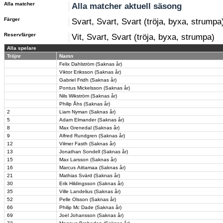
Alla matcher
Alla matcher aktuell säsong
Färger
Svart, Svart, Svart (tröja, byxa, strumpa
Reservfärger
Vit, Svart, Svart (tröja, byxa, strumpa)
Alla spelare
Tröjnr
Namn
Felix Dahlström (Saknas år)
Viktor Eriksson (Saknas år)
Gabriel Fridh (Saknas år)
Pontus Mickelsson (Saknas år)
Nils Wikström (Saknas år)
Philip Åhs (Saknas år)
2
Liam Nyman (Saknas år)
5
Adam Elmander (Saknas år)
8
Max Grenedal (Saknas år)
9
Alfred Rundgren (Saknas år)
12
Vilmer Fasth (Saknas år)
13
Jonathan Sondell (Saknas år)
15
Max Larsson (Saknas år)
16
Marcus Aittamaa (Saknas år)
21
Mathias Svärd (Saknas år)
30
Erik Hildingsson (Saknas år)
35
Ville Landelius (Saknas år)
52
Pelle Olsson (Saknas år)
66
Philip Mc Dade (Saknas år)
69
Joel Johansson (Saknas år)