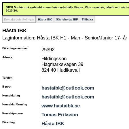
OBS! Du tittar på webbsidor som inte underhålls längre. Våra resultat-, tabell- och stat
2025/26.
Kontakt och tävlingar
Håsta IBK
Gävleborgs IBF
Tillbaka
Håsta IBK
Laginformation: Håsta IBK H1 - Man - Senior/Junior 17- år
Föreningsnummer
25392
Adress
Hildingsson
Hagmarksvägen 39
824 40 Hudiksvall
Telefon
E-post
hastaibk@outlook.com
Hemsida lag
hastaibk@outlook.com
Hemsida förening
www.hastaibk.se
Kontaktperson
Tomas Eriksson
Förening
Håsta IBK