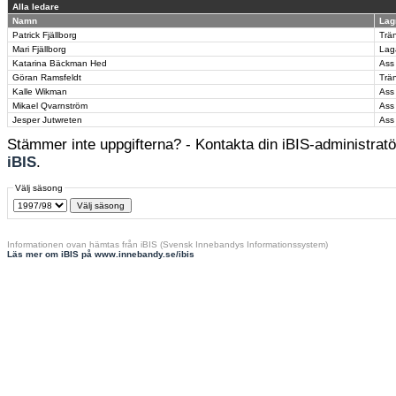
Alla ledare
Namn
Lag
Patrick Fjällborg
Trä
Mari Fjällborg
Lag
Katarina Bäckman Hed
Ass
Göran Ramsfeldt
Trä
Kalle Wikman
Ass
Mikael Qvarnström
Ass
Jesper Jutwreten
Ass
Stämmer inte uppgifterna? - Kontakta din iBIS-administratör
iBIS
.
Välj säsong
Informationen ovan hämtas från iBIS (Svensk Innebandys Informationssystem)
Läs mer om iBIS på www.innebandy.se/ibis