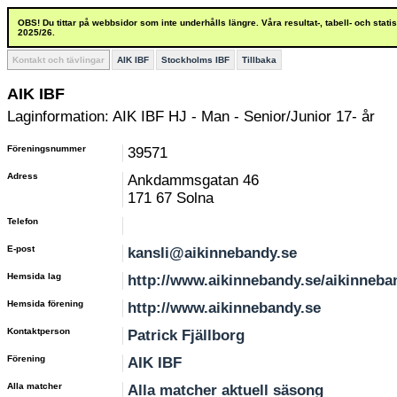
OBS! Du tittar på webbsidor som inte underhålls längre. Våra resultat-, tabell- och stat
2025/26.
Kontakt och tävlingar
AIK IBF
Stockholms IBF
Tillbaka
AIK IBF
Laginformation: AIK IBF HJ - Man - Senior/Junior 17- år
Föreningsnummer
39571
Adress
Ankdammsgatan 46
171 67 Solna
Telefon
E-post
kansli@aikinnebandy.se
Hemsida lag
http://www.aikinnebandy.se/aikinneba
Hemsida förening
http://www.aikinnebandy.se
Kontaktperson
Patrick Fjällborg
Förening
AIK IBF
Alla matcher
Alla matcher aktuell säsong