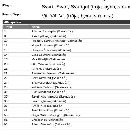
Färger
Svart, Svart, Svartgul (tröja, byxa, stru
Reservfärger
Vit, Vit, Vit (tröja, byxa, strumpa)
Alla spelare
Tröjnr
Namn
1
Rasmus Lundqvist (Saknas år)
9
Axel Fjällborg (Saknas år)
10
Hilding Sparreus Näslund (Saknas år)
11
Hugo Ramsfeldt (Saknas år)
12
Hampus Åhström (Saknas år)
14
Elias Seuffert (Saknas år)
16
Max Hidefjäll (Saknas år)
20
Otto Wikman (Saknas år)
21
Arne Hed (Saknas år)
21
Alexander Jansson (Saknas år)
22
Felix Westlund (Saknas år)
24
Erik Rosenqvist (Saknas år)
25
Wilhelm Carlsson (Saknas år)
32
Axel Klingberg (Saknas år)
35
Jakub Kochanowicz (Saknas år)
36
Leo Engholm (Saknas år)
38
Anton Kjell (Saknas år)
48
Fred Strassburg (Saknas år)
55
Hugo Müllern-Aspegren (Saknas år)
61
Erik Jelinek (Saknas år)
98
Albert Stenström (Saknas år)