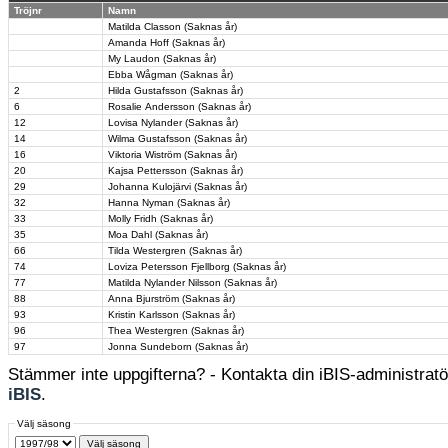
Tröjnr
Namn
Matilda Classon (Saknas år)
Amanda Hoff (Saknas år)
My Laudon (Saknas år)
Ebba Wågman (Saknas år)
2
Hilda Gustafsson (Saknas år)
6
Rosalie Andersson (Saknas år)
12
Lovisa Nylander (Saknas år)
14
Wilma Gustafsson (Saknas år)
16
Viktoria Wiström (Saknas år)
20
Kajsa Pettersson (Saknas år)
29
Johanna Kulojärvi (Saknas år)
32
Hanna Nyman (Saknas år)
33
Molly Fridh (Saknas år)
35
Moa Dahl (Saknas år)
66
Tilda Westergren (Saknas år)
74
Loviza Petersson Fjellborg (Saknas år)
77
Matilda Nylander Nilsson (Saknas år)
88
Anna Bjurström (Saknas år)
93
Kristin Karlsson (Saknas år)
96
Thea Westergren (Saknas år)
97
Jonna Sundeborn (Saknas år)
Stämmer inte uppgifterna? - Kontakta din iBIS-administratör
iBIS
.
Välj säsong