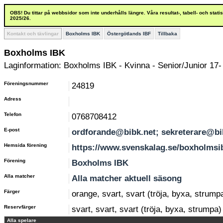
OBS! Du tittar på webbsidor som inte underhålls längre. Våra resultat-, tabell- och stat
2025/26.
Kontakt och tävlingar
Boxholms IBK
Östergötlands IBF
Tillbaka
Boxholms IBK
Laginformation: Boxholms IBK - Kvinna - Senior/Junior 17-
Föreningsnummer
24819
Adress
Telefon
0768708412
E-post
ordforande@bibk.net; sekreterare@bi
Hemsida förening
https://www.svenskalag.se/boxholmsi
Förening
Boxholms IBK
Alla matcher
Alla matcher aktuell säsong
Färger
orange, svart, svart (tröja, byxa, strump
Reservfärger
svart, svart, svart (tröja, byxa, strumpa)
Alla spelare