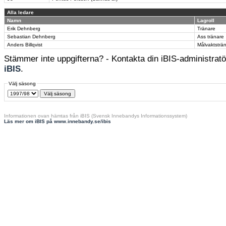
Alla ledare
Namn
Lagroll
Erik Dehnberg
Tränare
Sebastian Dehnberg
Ass tränare
Anders Billqvist
Målvaktsträ
Stämmer inte uppgifterna? - Kontakta din iBIS-administratör
iBIS
.
Välj säsong
Informationen ovan hämtas från iBIS (Svensk Innebandys Informationssystem)
Läs mer om iBIS på www.innebandy.se/ibis