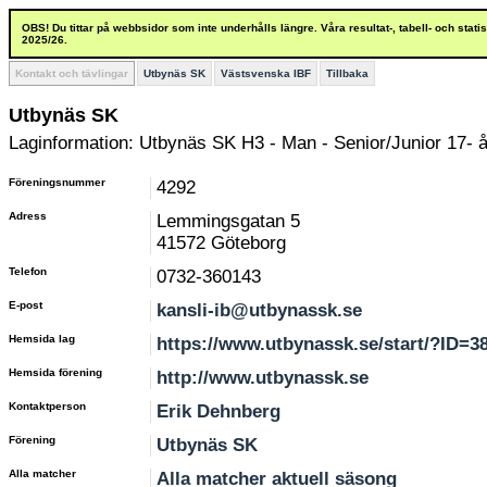
OBS! Du tittar på webbsidor som inte underhålls längre. Våra resultat-, tabell- och stat
2025/26.
Kontakt och tävlingar
Utbynäs SK
Västsvenska IBF
Tillbaka
Utbynäs SK
Laginformation: Utbynäs SK H3 - Man - Senior/Junior 17- å
Föreningsnummer
4292
Adress
Lemmingsgatan 5
41572 Göteborg
Telefon
0732-360143
E-post
kansli-ib@utbynassk.se
Hemsida lag
https://www.utbynassk.se/start/?ID=3
Hemsida förening
http://www.utbynassk.se
Kontaktperson
Erik Dehnberg
Förening
Utbynäs SK
Alla matcher
Alla matcher aktuell säsong