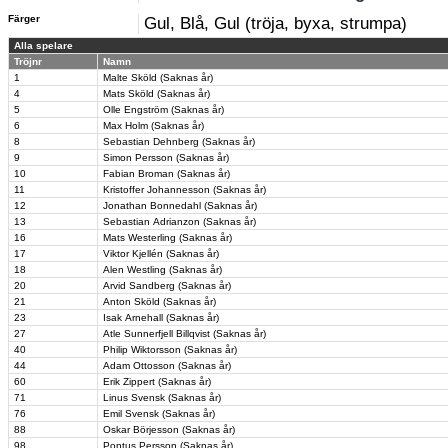
Färger
Gul, Blå, Gul (tröja, byxa, strumpa)
Alla spelare
Tröjnr
Namn
1
Malte Sköld (Saknas år)
4
Mats Sköld (Saknas år)
5
Olle Engström (Saknas år)
6
Max Holm (Saknas år)
8
Sebastian Dehnberg (Saknas år)
9
Simon Persson (Saknas år)
10
Fabian Broman (Saknas år)
11
Kristoffer Johannesson (Saknas år)
12
Jonathan Bonnedahl (Saknas år)
13
Sebastian Adrianzon (Saknas år)
16
Mats Westerling (Saknas år)
17
Viktor Kjellén (Saknas år)
18
Alen Westling (Saknas år)
20
Arvid Sandberg (Saknas år)
21
Anton Sköld (Saknas år)
23
Isak Arnehall (Saknas år)
27
Atle Sunnerfjell Billqvist (Saknas år)
40
Philip Wiktorsson (Saknas år)
44
Adam Ottosson (Saknas år)
60
Erik Zippert (Saknas år)
71
Linus Svensk (Saknas år)
76
Emil Svensk (Saknas år)
88
Oskar Börjesson (Saknas år)
98
Pontus Persson (Saknas år)