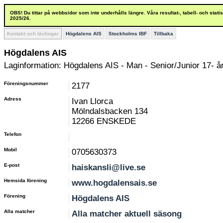
OBS! Du tittar på webbsidor som inte underhålls längre. Våra resultat-, tabell- och stat
2025/26.
Kontakt och tävlingar
Högdalens AIS
Stockholms IBF
Tillbaka
Högdalens AIS
Laginformation: Högdalens AIS - Man - Senior/Junior 17- å
Föreningsnummer
2177
Adress
Ivan Llorca
Mölndalsbacken 134
12266 ENSKEDE
Telefon
Mobil
0705630373
E-post
haiskansli@live.se
Hemsida förening
www.hogdalensais.se
Förening
Högdalens AIS
Alla matcher
Alla matcher aktuell säsong