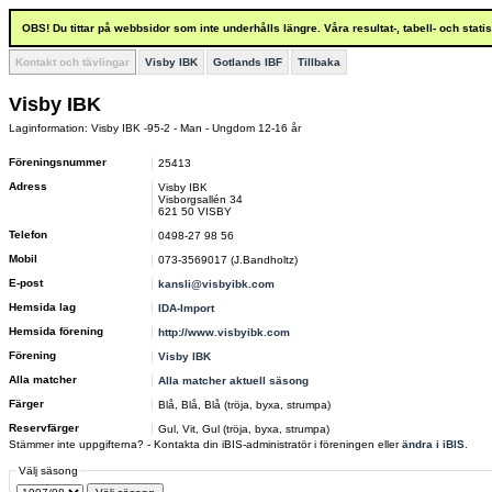
OBS! Du tittar på webbsidor som inte underhålls längre. Våra resultat-, tabell- och stat
Kontakt och tävlingar
Visby IBK
Gotlands IBF
Tillbaka
Visby IBK
Laginformation: Visby IBK -95-2 - Man - Ungdom 12-16 år
Föreningsnummer
25413
Adress
Visby IBK
Visborgsallén 34
621 50 VISBY
Telefon
0498-27 98 56
Mobil
073-3569017 (J.Bandholtz)
E-post
kansli@visbyibk.com
Hemsida lag
IDA-Import
Hemsida förening
http://www.visbyibk.com
Förening
Visby IBK
Alla matcher
Alla matcher aktuell säsong
Färger
Blå, Blå, Blå (tröja, byxa, strumpa)
Reservfärger
Gul, Vit, Gul (tröja, byxa, strumpa)
Stämmer inte uppgifterna? - Kontakta din iBIS-administratör i föreningen eller
ändra i iBIS
.
Välj säsong