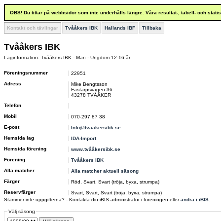
OBS! Du tittar på webbsidor som inte underhålls längre. Våra resultat-, tabell- och stat
Kontakt och tävlingar
Tvååkers IBK
Hallands IBF
Tillbaka
Tvååkers IBK
Laginformation: Tvååkers IBK - Man - Ungdom 12-16 år
Föreningsnummer
22951
Adress
Mike Bengtsson
Fastarpsvägen 36
43278 TVÅÅKER
Telefon
Mobil
070-297 87 38
E-post
Info@tvaakersibk.se
Hemsida lag
IDA-Import
Hemsida förening
www.tvååkersibk.se
Förening
Tvååkers IBK
Alla matcher
Alla matcher aktuell säsong
Färger
Röd, Svart, Svart (tröja, byxa, strumpa)
Reservfärger
Svart, Svart, Svart (tröja, byxa, strumpa)
Stämmer inte uppgifterna? - Kontakta din iBIS-administratör i föreningen eller
ändra i iBIS
.
Välj säsong