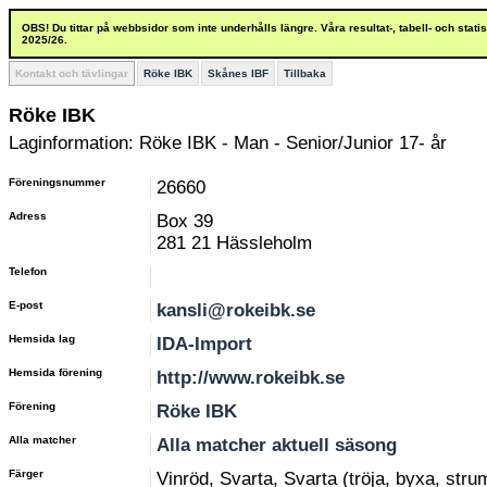
OBS! Du tittar på webbsidor som inte underhålls längre. Våra resultat-, tabell- och stat
2025/26.
Kontakt och tävlingar
Röke IBK
Skånes IBF
Tillbaka
Röke IBK
Laginformation: Röke IBK - Man - Senior/Junior 17- år
Föreningsnummer
26660
Adress
Box 39
281 21 Hässleholm
Telefon
E-post
kansli@rokeibk.se
Hemsida lag
IDA-Import
Hemsida förening
http://www.rokeibk.se
Förening
Röke IBK
Alla matcher
Alla matcher aktuell säsong
Färger
Vinröd, Svarta, Svarta (tröja, byxa, stru