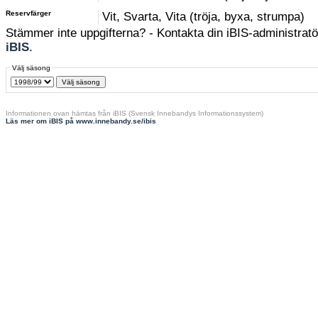
Reservfärger
Vit, Svarta, Vita (tröja, byxa, strumpa)
Stämmer inte uppgifterna? - Kontakta din iBIS-administratör
iBIS
.
Välj säsong
Informationen ovan hämtas från iBIS (Svensk Innebandys Informationssystem)
Läs mer om iBIS på www.innebandy.se/ibis