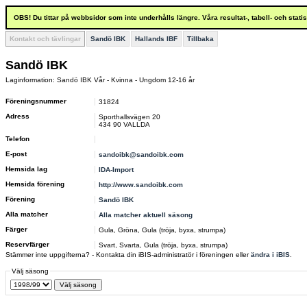
OBS! Du tittar på webbsidor som inte underhålls längre. Våra resultat-, tabell- och stat
Kontakt och tävlingar
Sandö IBK
Hallands IBF
Tillbaka
Sandö IBK
Laginformation: Sandö IBK Vår - Kvinna - Ungdom 12-16 år
Föreningsnummer
31824
Adress
Sporthallsvägen 20
434 90 VALLDA
Telefon
E-post
sandoibk@sandoibk.com
Hemsida lag
IDA-Import
Hemsida förening
http://www.sandoibk.com
Förening
Sandö IBK
Alla matcher
Alla matcher aktuell säsong
Färger
Gula, Gröna, Gula (tröja, byxa, strumpa)
Reservfärger
Svart, Svarta, Gula (tröja, byxa, strumpa)
Stämmer inte uppgifterna? - Kontakta din iBIS-administratör i föreningen eller
ändra i iBIS
.
Välj säsong