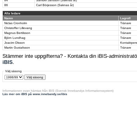
84
Samuel Jansson (Saknas år)
86
Carl Börjesson (Saknas år)
Alla ledare
Namn
Lagroll
Niclas Cronholm
Tränare
Christoffer Lillevang
Tränare
Magnus Bertilsson
Tränare
Björn Lundhag
Tränare
Joacim Olsson
Kontaktper
Martin Gustafsson
Tränare
Stämmer inte uppgifterna? - Kontakta din iBIS-administratör
iBIS
.
Välj säsong
Informationen ovan hämtas från iBIS (Svensk Innebandys Informationssystem)
Läs mer om iBIS på www.innebandy.se/ibis