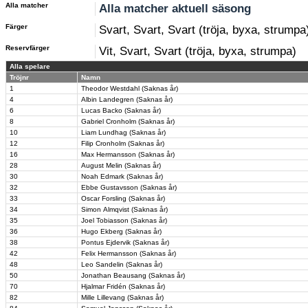
Alla matcher
Alla matcher aktuell säsong
Färger
Svart, Svart, Svart (tröja, byxa, strumpa
Reservfärger
Vit, Svart, Svart (tröja, byxa, strumpa)
Alla spelare
Tröjnr
Namn
1
Theodor Westdahl (Saknas år)
4
Albin Landegren (Saknas år)
6
Lucas Backo (Saknas år)
8
Gabriel Cronholm (Saknas år)
10
Liam Lundhag (Saknas år)
12
Filip Cronholm (Saknas år)
16
Max Hermansson (Saknas år)
28
August Melin (Saknas år)
30
Noah Edmark (Saknas år)
32
Ebbe Gustavsson (Saknas år)
33
Oscar Forsling (Saknas år)
34
Simon Almqvist (Saknas år)
35
Joel Tobiasson (Saknas år)
36
Hugo Ekberg (Saknas år)
38
Pontus Ejdervik (Saknas år)
42
Felix Hermansson (Saknas år)
48
Leo Sandelin (Saknas år)
50
Jonathan Beausang (Saknas år)
70
Hjalmar Fridén (Saknas år)
82
Mille Lillevang (Saknas år)