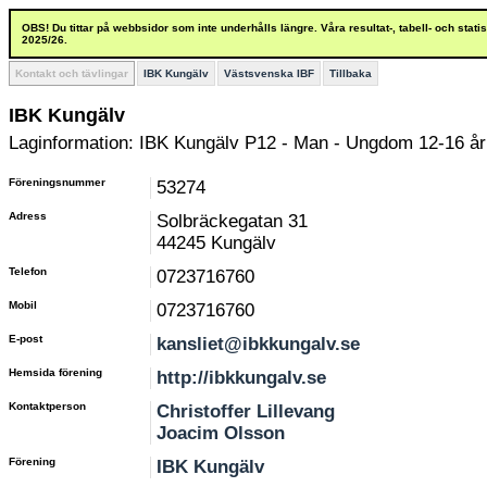
OBS! Du tittar på webbsidor som inte underhålls längre. Våra resultat-, tabell- och stat
2025/26.
Kontakt och tävlingar
IBK Kungälv
Västsvenska IBF
Tillbaka
IBK Kungälv
Laginformation: IBK Kungälv P12 - Man - Ungdom 12-16 år
Föreningsnummer
53274
Adress
Solbräckegatan 31
44245 Kungälv
Telefon
0723716760
Mobil
0723716760
E-post
kansliet@ibkkungalv.se
Hemsida förening
http://ibkkungalv.se
Kontaktperson
Christoffer Lillevang
Joacim Olsson
Förening
IBK Kungälv