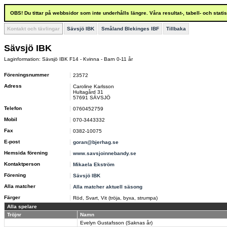
OBS! Du tittar på webbsidor som inte underhålls längre. Våra resultat-, tabell- och stat
Kontakt och tävlingar
Sävsjö IBK
Småland Blekinges IBF
Tillbaka
Sävsjö IBK
Laginformation: Sävsjö IBK F14 - Kvinna - Barn 0-11 år
Föreningsnummer
23572
Adress
Caroline Karlsson
Hultagård 31
57691 SÄVSJÖ
Telefon
0760452759
Mobil
070-3443332
Fax
0382-10075
E-post
goran@bjerhag.se
Hemsida förening
www.savsjoinnebandy.se
Kontaktperson
Mikaela Ekström
Förening
Sävsjö IBK
Alla matcher
Alla matcher aktuell säsong
Färger
Röd, Svart, Vit (tröja, byxa, strumpa)
Alla spelare
Tröjnr
Namn
Evelyn Gustafsson (Saknas år)