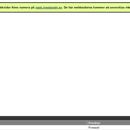
istiksidor finns numera på
stats.innebandy.se
. De här webbsidorna kommer att avvecklas eft
Position
Forward