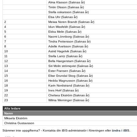
Alma Klasson (Saknas år)
Tintin Olsson (Saknas år)
Stella oskarsson (Saknas år)
Elsa Uhr (Saknas år)
2
Meiwa Noren Brandt (Saknas år)
4
Idun Missfeldt (Saknas år)
5
Ebba Melin (Saknas år)
6
Naomi Lönnborg (Saknas år)
7
Tindra Pettersson (Saknas år)
8
Adelle Axelsson (Saknas år)
10
Astrid Hagelvik (Saknas år)
11
Stella Lantz (Saknas år)
12
Bella Haegerstam (Saknas år)
13
Siri Molin strömqvist (Saknas år)
14
Ester Fransen (Saknas år)
15
Elise Grundal Skog (Saknas år)
16
Hedda Magnusson (Saknas år)
18
Karin Nordstrand (Saknas år)
19
Ines Hvirf (Saknas år)
22
Chelsea Ekström (Saknas år)
23
Wilma Werninger (Saknas år)
Alla ledare
Namn
Mikaela Ekström
Christina Gustavsson
Stämmer inte uppgifterna? - Kontakta din iBIS-administratör i föreningen eller
ändra i iBIS
.