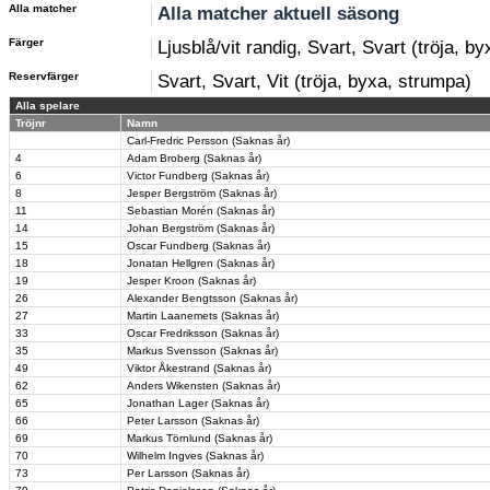
Alla matcher
Alla matcher aktuell säsong
Färger
Ljusblå/vit randig, Svart, Svart (tröja, b
Reservfärger
Svart, Svart, Vit (tröja, byxa, strumpa)
Alla spelare
Tröjnr
Namn
Carl-Fredric Persson (Saknas år)
4
Adam Broberg (Saknas år)
6
Victor Fundberg (Saknas år)
8
Jesper Bergström (Saknas år)
11
Sebastian Morén (Saknas år)
14
Johan Bergström (Saknas år)
15
Oscar Fundberg (Saknas år)
18
Jonatan Hellgren (Saknas år)
19
Jesper Kroon (Saknas år)
26
Alexander Bengtsson (Saknas år)
27
Martin Laanemets (Saknas år)
33
Oscar Fredriksson (Saknas år)
35
Markus Svensson (Saknas år)
49
Viktor Åkestrand (Saknas år)
62
Anders Wikensten (Saknas år)
65
Jonathan Lager (Saknas år)
66
Peter Larsson (Saknas år)
69
Markus Törnlund (Saknas år)
70
Wilhelm Ingves (Saknas år)
73
Per Larsson (Saknas år)