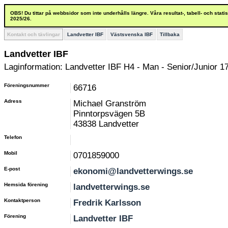
OBS! Du tittar på webbsidor som inte underhålls längre. Våra resultat-, tabell- och stat
2025/26.
Kontakt och tävlingar
Landvetter IBF
Västsvenska IBF
Tillbaka
Landvetter IBF
Laginformation: Landvetter IBF H4 - Man - Senior/Junior 17
Föreningsnummer
66716
Adress
Michael Granström
Pinntorpsvägen 5B
43838 Landvetter
Telefon
Mobil
0701859000
E-post
ekonomi@landvetterwings.se
Hemsida förening
landvetterwings.se
Kontaktperson
Fredrik Karlsson
Förening
Landvetter IBF