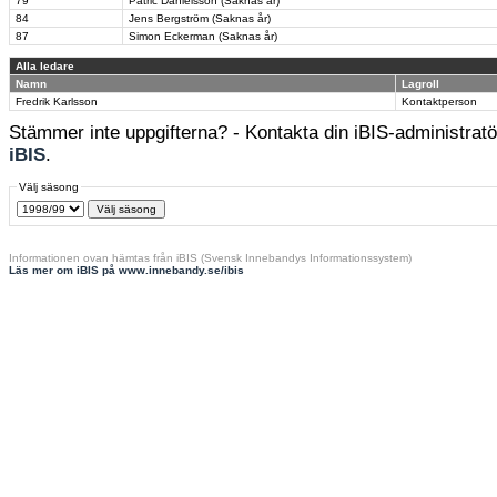
79
Patric Danielsson (Saknas år)
84
Jens Bergström (Saknas år)
87
Simon Eckerman (Saknas år)
Alla ledare
Namn
Lagroll
Fredrik Karlsson
Kontaktperson
Stämmer inte uppgifterna? - Kontakta din iBIS-administratör
iBIS
.
Välj säsong
Informationen ovan hämtas från iBIS (Svensk Innebandys Informationssystem)
Läs mer om iBIS på www.innebandy.se/ibis