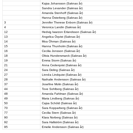
Kajsa Johansson (Saknas år)
Sandra Levander (Saknas år)
Amanda Stenhoff (Saknas år)
Hanna Österberg (Saknas år)
3
Jennifer Therese Enbom (Saknas år)
4
Veronica Landin (Saknas år)
12
Hedvig Iwarzon Erlandsson (Saknas år)
13
Angelica Öqvist (Saknas år)
14
Moa Öhman (Saknas år)
15
Hanna Thunholm (Saknas år)
16
Cecilia Jonsson (Saknas år)
18
Olivia Hundersmarck (Saknas år)
19
Emma Storm (Saknas år)
21
Anna Cederqvist (Saknas år)
24
Sara Deling (Saknas år)
27
Linnéa Lindquist (Saknas år)
28
Nathalie Andersson (Saknas år)
37
Josefine Molin (Saknas år)
44
Tove Sohlberg (Saknas år)
48
Amanda Fahlman (Saknas år)
49
Maria Lindberg (Saknas år)
50
Cajsa Schöld (Saknas år)
70
Sara Kopparberg (Saknas år)
77
Cecilia Stern (Saknas år)
90
Klara Norberg (Saknas år)
92
Sara Hallström (Saknas år)
95
Emelie Andersson (Saknas år)