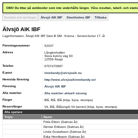
OBS! Du tittar på webbsidor som inte underhålls längre. Våra resultat-, tabell- och stat
Kontakt och tävlingar
Älvsjö AIK IBF
Stockholms IBF
Tillbaka
Älvsjö AIK IBF
Laginformation: Älvsjö AIK IBF Dam B DM - Kvinna - Senior/Junior 17- år
Föreningsnummer
52037
Adress
Långbrohallen
Stora kvinns väg 93
12559 Älvsjö
Telefon
0707470997
E-post
innebandy@alvsjoaik.nu
Hemsida förening
http://www.alvsjoaikinnebandy.se/
Förening
Älvsjö AIK IBF
Alla matcher
Alla matcher aktuell säsong
Färger
Blå, Blå, Blå (tröja, byxa, strumpa)
Reservfärger
Vit, Blå, Blå(ungd) Vit (senior) (tröja, byxa, strumpa)
Alla spelare
Tröjnr
Namn
Frida Elison (Saknas år)
Denise Eriksson (Saknas år)
Linda Gustafsson (Saknas år)
Erika Henriksson (Saknas år)