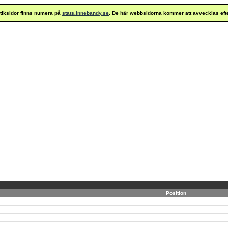
istiksidor finns numera på
stats.innebandy.se
. De här webbsidorna kommer att avvecklas eft
Position