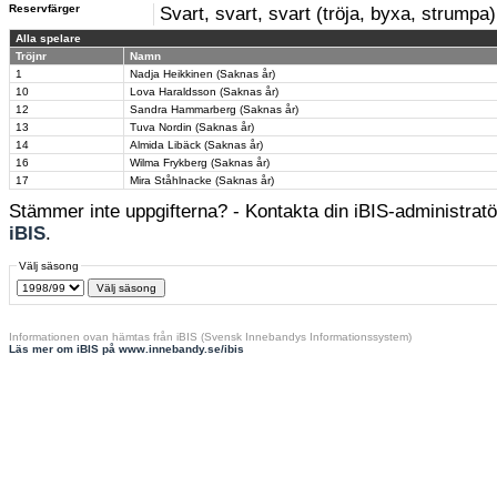
Reservfärger
Svart, svart, svart (tröja, byxa, strumpa)
Alla spelare
Tröjnr
Namn
1
Nadja Heikkinen (Saknas år)
10
Lova Haraldsson (Saknas år)
12
Sandra Hammarberg (Saknas år)
13
Tuva Nordin (Saknas år)
14
Almida Libäck (Saknas år)
16
Wilma Frykberg (Saknas år)
17
Mira Ståhlnacke (Saknas år)
Stämmer inte uppgifterna? - Kontakta din iBIS-administratör
iBIS
.
Välj säsong
Informationen ovan hämtas från iBIS (Svensk Innebandys Informationssystem)
Läs mer om iBIS på www.innebandy.se/ibis