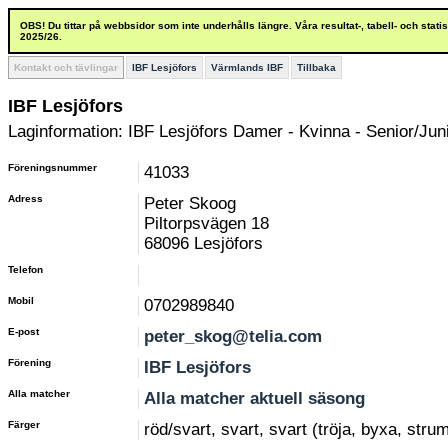
OBS! Du tittar på webbsidor som inte underhålls längre. Våra resultat-, tabell- och stat
2025/26.
Kontakt och tävlingar
IBF Lesjöfors
Värmlands IBF
Tillbaka
IBF Lesjöfors
Laginformation: IBF Lesjöfors Damer - Kvinna - Senior/Juni
Föreningsnummer
41033
Adress
Peter Skoog
Piltorpsvägen 18
68096 Lesjöfors
Telefon
Mobil
0702989840
E-post
peter_skog@telia.com
Förening
IBF Lesjöfors
Alla matcher
Alla matcher aktuell säsong
Färger
röd/svart, svart, svart (tröja, byxa, stru