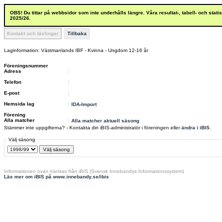
OBS! Du tittar på webbsidor som inte underhålls längre. Våra resultat-, tabell- och stat
2025/26.
Kontakt och tävlingar
Tillbaka
Laginformation: Västmanlands IBF - Kvinna - Ungdom 12-16 år
Föreningsnummer
Adress
Telefon
E-post
Hemsida lag
IDA-Import
Förening
Alla matcher
Alla matcher aktuell säsong
Stämmer inte uppgifterna? - Kontakta din iBIS-administratör i föreningen eller
ändra i iBIS
.
Välj säsong
Informationen ovan hämtas från iBIS (Svensk Innebandys Informationssystem)
Läs mer om iBIS på www.innebandy.se/ibis