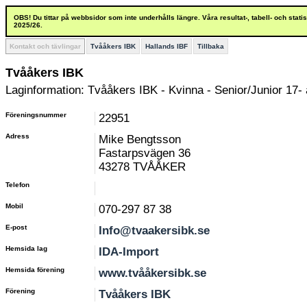
OBS! Du tittar på webbsidor som inte underhålls längre. Våra resultat-, tabell- och stat
2025/26.
Kontakt och tävlingar
Tvååkers IBK
Hallands IBF
Tillbaka
Tvååkers IBK
Laginformation: Tvååkers IBK - Kvinna - Senior/Junior 17- 
Föreningsnummer
22951
Adress
Mike Bengtsson
Fastarpsvägen 36
43278 TVÅÅKER
Telefon
Mobil
070-297 87 38
E-post
Info@tvaakersibk.se
Hemsida lag
IDA-Import
Hemsida förening
www.tvååkersibk.se
Förening
Tvååkers IBK