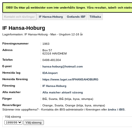
OBS! Du tittar på webbsidor som inte underhålls längre. Våra resultat-, tabell- och stat
Kontakt och tävlingar
IF Hansa-Hoburg
Gotlands IBF
Tillbaka
IF Hansa-Hoburg
Laginformation: IF Hansa-Hoburg - Man - Ungdom 12-16 år
Föreningsnummer
1963
Adress
Box 57
62316 HAVDHEM
Telefon
0498-481304
E-post
hansa-hoburg@hotmail.com
Hemsida lag
IDA-Import
Hemsida förening
https://www.laget.se/IFHANSAHOBURG
Förening
IF Hansa-Hoburg
Alla matcher
Alla matcher aktuell säsong
Färger
Blå, Svarta, Blå (tröja, byxa, strumpa)
Reservfärger
Orange, Svarta, Orange (tröja, byxa, strumpa)
Stämmer inte uppgifterna? - Kontakta din iBIS-administratör i föreningen eller
ändra i iBIS
.
Välj säsong